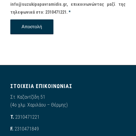
info@suzukipapavramidis.gr, επικοινωνώντας μαζί της
τηλεφωνικά στο: 2310471221.
*
ΣΤΟΙΧΕΙΑ ΕΠΙΚΟΙΝΩΝΙΑΣ
Στ. Καζαντζίδη 51
(4ο χλμ. Χαριλάου – Θέρμης)
Τ.
2310471221
F.
2310471849