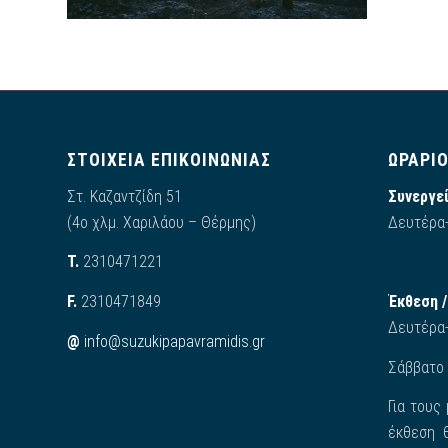
ΣΤΟΙΧΕΙΑ ΕΠΙΚΟΙΝΩΝΙΑΣ
ΩΡΑΡΙ
Στ. Καζαντζίδη 51
Συνεργεί
(4ο χλμ. Χαριλάου – Θέρμης)
Δευτέρα-
Τ.
2310471221
F.
2310471849
Έκθεση 
Δευτέρα
@
info@suzukipapavramidis.gr
Σάββατο 
Για τους
έκθεση θ