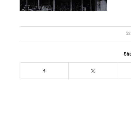
22
Sha