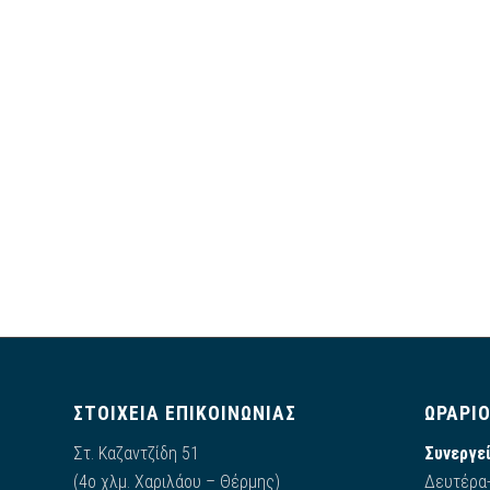
ΣΤΟΙΧΕΙΑ ΕΠΙΚΟΙΝΩΝΙΑΣ
ΩΡΑΡΙ
Στ. Καζαντζίδη 51
Συνεργεί
(4ο χλμ. Χαριλάου – Θέρμης)
Δευτέρα-